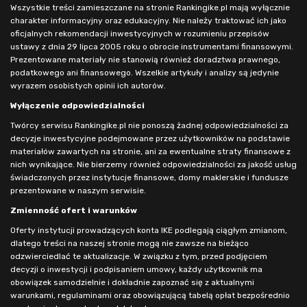
Wszystkie treści zamieszczane na stronie Rankingike.pl mają wyłącznie
charakter informacyjny oraz edukacyjny. Nie należy traktować ich jako
oficjalnych rekomendacji inwestycyjnych w rozumieniu przepisów
ustawy z dnia 29 lipca 2005 roku o obrocie instrumentami finansowymi.
Prezentowane materiały nie stanowią również doradztwa prawnego,
podatkowego ani finansowego. Wszelkie artykuły i analizy są jedynie
wyrazem osobistych opinii ich autorów.
Wyłączenie odpowiedzialności
Twórcy serwisu Rankingike.pl nie ponoszą żadnej odpowiedzialności za
decyzje inwestycyjne podejmowane przez użytkowników na podstawie
materiałów zawartych na stronie, ani za ewentualne straty finansowe z
nich wynikające. Nie bierzemy również odpowiedzialności za jakość usług
świadczonych przez instytucje finansowe, domy maklerskie i fundusze
prezentowane w naszym serwisie.
Zmienność ofert i warunków
Oferty instytucji prowadzących konta IKE podlegają ciągłym zmianom,
dlatego treści na naszej stronie mogą nie zawsze na bieżąco
odzwierciedlać te aktualizacje. W związku z tym, przed podjęciem
decyzji o inwestycji i podpisaniem umowy, każdy użytkownik ma
obowiązek samodzielnie i dokładnie zapoznać się z aktualnymi
warunkami, regulaminami oraz obowiązującą tabelą opłat bezpośrednio